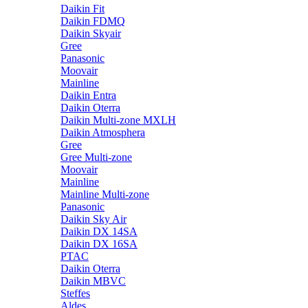
Daikin Fit
Daikin FDMQ
Daikin Skyair
Gree
Panasonic
Moovair
Mainline
Daikin Entra
Daikin Oterra
Daikin Multi-zone MXLH
Daikin Atmosphera
Gree
Gree Multi-zone
Moovair
Mainline
Mainline Multi-zone
Panasonic
Daikin Sky Air
Daikin DX 14SA
Daikin DX 16SA
PTAC
Daikin Oterra
Daikin MBVC
Steffes
Aldes