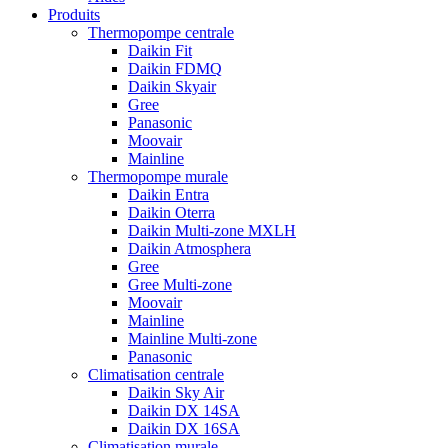
Produits
Thermopompe centrale
Daikin Fit
Daikin FDMQ
Daikin Skyair
Gree
Panasonic
Moovair
Mainline
Thermopompe murale
Daikin Entra
Daikin Oterra
Daikin Multi-zone MXLH
Daikin Atmosphera
Gree
Gree Multi-zone
Moovair
Mainline
Mainline Multi-zone
Panasonic
Climatisation centrale
Daikin Sky Air
Daikin DX 14SA
Daikin DX 16SA
Climatisation murale