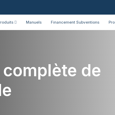
roduits
Manuels
Financement Subventions
Pro
n complète de
de