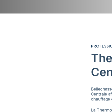
PROFESSI
Th
Cen
Bellechass
Centrale af
chauffage e
La Thermop