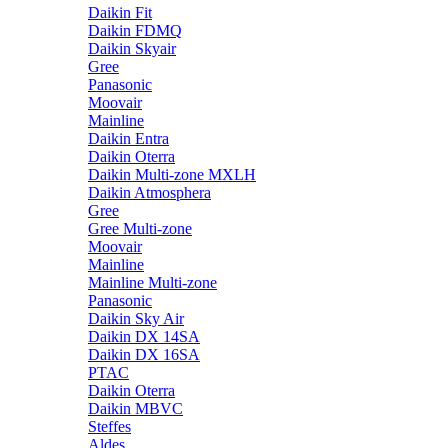
Daikin Fit
Daikin FDMQ
Daikin Skyair
Gree
Panasonic
Moovair
Mainline
Daikin Entra
Daikin Oterra
Daikin Multi-zone MXLH
Daikin Atmosphera
Gree
Gree Multi-zone
Moovair
Mainline
Mainline Multi-zone
Panasonic
Daikin Sky Air
Daikin DX 14SA
Daikin DX 16SA
PTAC
Daikin Oterra
Daikin MBVC
Steffes
Aldes