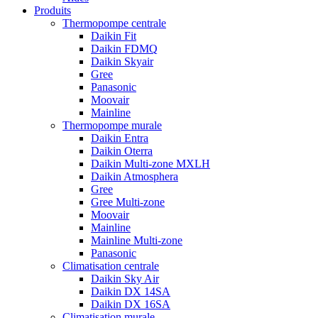
Produits
Thermopompe centrale
Daikin Fit
Daikin FDMQ
Daikin Skyair
Gree
Panasonic
Moovair
Mainline
Thermopompe murale
Daikin Entra
Daikin Oterra
Daikin Multi-zone MXLH
Daikin Atmosphera
Gree
Gree Multi-zone
Moovair
Mainline
Mainline Multi-zone
Panasonic
Climatisation centrale
Daikin Sky Air
Daikin DX 14SA
Daikin DX 16SA
Climatisation murale