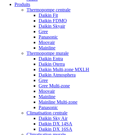
Produits
Thermopompe centrale
Daikin Fit
Daikin FDMQ
Daikin Skyair
Gree
Panasonic
Moovair
Mainline
Thermopompe murale
Daikin Entra
Daikin Oterra
Daikin Multi-zone MXLH
Daikin Atmosphera
Gree
Gree Multi-zone
Moovair
Mainline
Mainline Multi-zone
Panasonic
Climatisation centrale
Daikin Sky Air
Daikin DX 14SA
Daikin DX 16SA
Climatisation murale