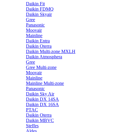
Daikin Fit
Daikin FDMQ
Daikin Skyair
Gree
Panasonic
Moovair
Mainline
Daikin Entra
Daikin Oterra
Daikin Multi-zone MXLH
Daikin Atmosphera
Gree
Gree Multi-zone
Moovair
Mainline
Mainline Multi-zone
Panasonic
Daikin Sky Air
Daikin DX 14SA
Daikin DX 16SA
PTAC
Daikin Oterra
Daikin MBVC
Steffes
Aldes