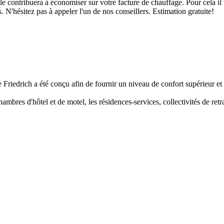
ontribuera à économiser sur votre facture de chauffage. Pour cela il v
s. N'hésitez pas à appeler l'un de nos conseillers. Estimation gratuite!
riedrich a été conçu afin de fournir un niveau de confort supérieur et
ambres d'hôtel et de motel, les résidences-services, collectivités de retr