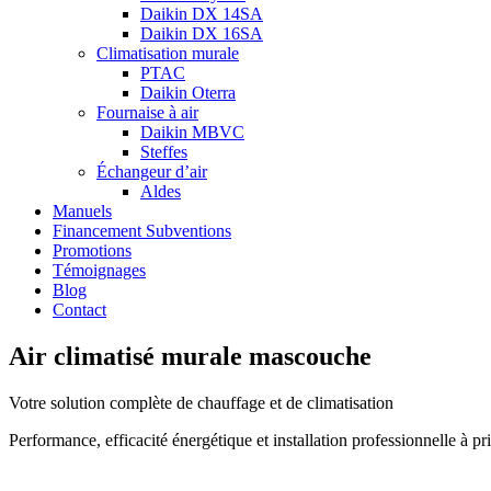
Daikin DX 14SA
Daikin DX 16SA
Climatisation murale
PTAC
Daikin Oterra
Fournaise à air
Daikin MBVC
Steffes
Échangeur d’air
Aldes
Manuels
Financement Subventions
Promotions
Témoignages
Blog
Contact
Air climatisé murale mascouche
Votre solution complète de chauffage et de climatisation
Performance, efficacité énergétique et installation professionnelle à pr