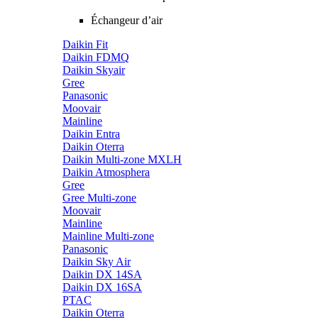
Échangeur d’air
Daikin Fit
Daikin FDMQ
Daikin Skyair
Gree
Panasonic
Moovair
Mainline
Daikin Entra
Daikin Oterra
Daikin Multi-zone MXLH
Daikin Atmosphera
Gree
Gree Multi-zone
Moovair
Mainline
Mainline Multi-zone
Panasonic
Daikin Sky Air
Daikin DX 14SA
Daikin DX 16SA
PTAC
Daikin Oterra