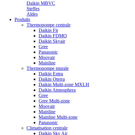
Daikin MBVC
Steffes
Aldes
Produits
Thermopompe centrale
Daikin Fit
Daikin FDMQ
Daikin Skyair
Gree
Panasonic
Moovair
Mainline
Thermopompe murale
Daikin Entra
Daikin Oterra
Daikin Multi-zone MXLH
Daikin Atmosphera
Gree
Gree Multi-zone
Moovair
Mainline
Mainline Multi-zone
Panasonic
Climatisation centrale
Daikin Sky Air