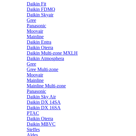
Daikin Fit
Daikin FDMQ
Daikin Skyair
Gree
Panasonic
Moovair
Mainline
Daikin Entra
Daikin Oterra
Daikin Multi-zone MXLH
Daikin Atmosphera
Gree
Gree Multi-zone
Moovair
Mainline
Mainline Multi-zone
Panasonic
Daikin Sky Air
Daikin DX 14SA
Daikin DX 16SA
PTAC
Daikin Oterra
Daikin MBVC
Steffes
Aldes