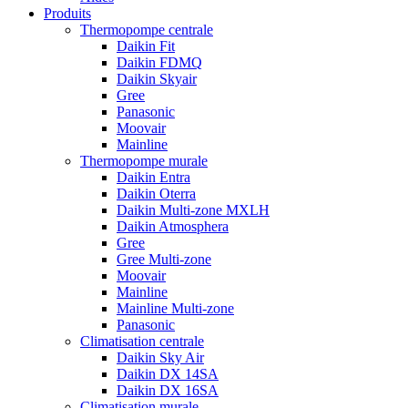
Produits
Thermopompe centrale
Daikin Fit
Daikin FDMQ
Daikin Skyair
Gree
Panasonic
Moovair
Mainline
Thermopompe murale
Daikin Entra
Daikin Oterra
Daikin Multi-zone MXLH
Daikin Atmosphera
Gree
Gree Multi-zone
Moovair
Mainline
Mainline Multi-zone
Panasonic
Climatisation centrale
Daikin Sky Air
Daikin DX 14SA
Daikin DX 16SA
Climatisation murale