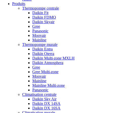
Produits
Thermopompe centrale
Daikin Fit
Daikin FDMQ
Daikin Skyair
Gree
Panasonic
Moovair
Mainline
Thermopompe murale
Daikin Entra
Daikin Oterra
Daikin Multi-zone MXLH
Daikin Atmosphera
Gree
Gree Multi-zone
Moovair
Mainline
Mainline Multi-zone
Panasonic
Climatisation centrale
Daikin Sky Air
Daikin DX 14SA
Daikin DX 16SA
Climatisation murale