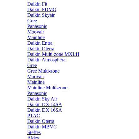
Daikin Fit
Daikin FDMQ
Daikin Skyair
Gree
Panasonic
Moovair
Mainline
Daikin Entra
Daikin Oterra
Daikin Multi-zone MXLH
Daikin Atmosphera
Gree
Gree Multi-zone
Moovair
Mainline
Mainline Multi-zone
Panasonic
Daikin Sky Air
Daikin DX 14SA
Daikin DX 16SA
PTAC
Daikin Oterra
Daikin MBVC
Steffes
Aldes