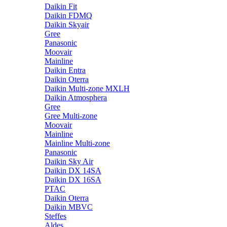
Daikin Fit
Daikin FDMQ
Daikin Skyair
Gree
Panasonic
Moovair
Mainline
Daikin Entra
Daikin Oterra
Daikin Multi-zone MXLH
Daikin Atmosphera
Gree
Gree Multi-zone
Moovair
Mainline
Mainline Multi-zone
Panasonic
Daikin Sky Air
Daikin DX 14SA
Daikin DX 16SA
PTAC
Daikin Oterra
Daikin MBVC
Steffes
Aldes