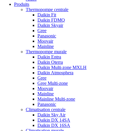
Produits
Thermopompe centrale
Daikin Fit
Daikin FDMQ
Daikin Skyair
Gree
Panasonic
Moovair
Mainline
Thermopompe murale
Daikin Entra
Daikin Oterra
Daikin Multi-zone MXLH
Daikin Atmosphera
Gree
Gree Multi-zone
Moovair
Mainline
Mainline Multi-zone
Panasonic
Climatisation centrale
Daikin Sky Air
Daikin DX 14SA
Daikin DX 16SA
Climatisation murale