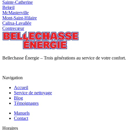
Sainte‑Catherine
Belœil
McMasterville
Mont‑Saint‑Hilaire
Calixa‑Lavallée
Contrecœur
Bellechasse Énergie – Trois générations au service de votre confort.
Navigation
Accueil
Service de nettoyage
Blog
Témoignages
Manuels
Contact
Horaires