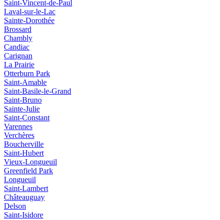
Saint-Vincent-de-Paul
Laval-sur-le-Lac
Sainte-Dorothée
Brossard
Chambly
Candiac
Carignan
La Prairie
Otterburn Park
Saint-Amable
Saint-Basile-le-Grand
Saint-Bruno
Sainte-Julie
Saint-Constant
Varennes
Verchères
Boucherville
Saint-Hubert
Vieux‑Longueuil
Greenfield Park
Longueuil
Saint‑Lambert
Châteauguay
Delson
Saint‑Isidore