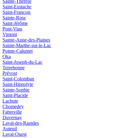
Sainte-Thérèse
Saint-Eustache
Saint-François
Sainte-Rose
Saint-Jérôme
Pont-Viau
Vimont
Sainte-Anne-des-Plaines
Sainte-Marthe-sur-le-Lac
Pointe-Calumet
Oka
Saint-Joseph-du-Lac
Terrebonne
Prévost
Saint-Colomban
Saint‑Hippolyte
Sainte‑Sophie
Saint‑Placide
Lachute
Chomedey
Fabreville
Duvernay
Laval‑des‑Rapides
Auteuil
Laval-Ouest