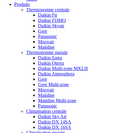
Produits
Thermopompe centrale
Daikin Fit
Daikin FDMQ
Daikin Skyair
Gree
Panasonic
Moovair
Mainline
Thermopompe murale
Daikin Entra
Daikin Oterra
Daikin Multi-zone MXLH
Daikin Atmosphera
Gree
Gree Multi-zone
Moovair
Mainline
Mainline Multi-zone
Panasonic
Climatisation centrale
Daikin Sky Air
Daikin DX 14SA
Daikin DX 16SA
Climatisation murale