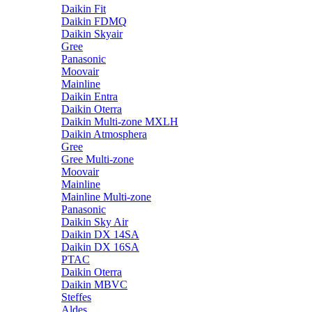
Daikin Fit
Daikin FDMQ
Daikin Skyair
Gree
Panasonic
Moovair
Mainline
Daikin Entra
Daikin Oterra
Daikin Multi-zone MXLH
Daikin Atmosphera
Gree
Gree Multi-zone
Moovair
Mainline
Mainline Multi-zone
Panasonic
Daikin Sky Air
Daikin DX 14SA
Daikin DX 16SA
PTAC
Daikin Oterra
Daikin MBVC
Steffes
Aldes