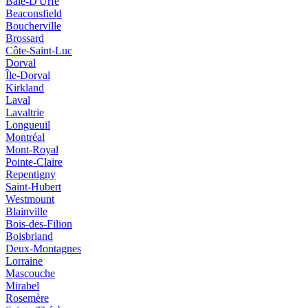
Baie-D'Urfé
Beaconsfield
Boucherville
Brossard
Côte-Saint-Luc
Dorval
Île-Dorval
Kirkland
Laval
Lavaltrie
Longueuil
Montréal
Mont-Royal
Pointe-Claire
Repentigny
Saint-Hubert
Westmount
Blainville
Bois-des-Filion
Boisbriand
Deux-Montagnes
Lorraine
Mascouche
Mirabel
Rosemère