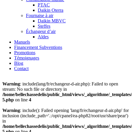
PTAC
Daikin Oterra
Fournaise à air
Daikin MBVC
Steffes
Échangeur d’air
Aldes
Manuels
Financement Subventions
Promotions
Témoignages
Blog
Contact
Warning
: include(lang/fr/echangeur-d-air.php): Failed to open
stream: No such file or directory in
/home/bellechassedelis/public_html/views/_algorithme/_templates/
5.php
on line
4
Warning
: include(): Failed opening 'lang/fr/echangeur-d-air.php' for
inclusion (include_path='.:/opt/cpanel/ea-php82/root/usr/share/pear')
in
/home/bellechassedelis/public_html/views/_algorithme/_templates/
5.php
on line
4