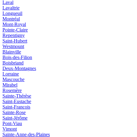
Laval
Lavaltrie
Longueuil
Montréal
Mont-Royal
Pointe-Claire
Repentigny
Saint-Hubert
Westmount
Blainville
Bois-des-Filion
Boisbriand
Deux-Montagnes
Lorraine
Mascouche
Mirabel
Rosemère
Sainte-Thérèse
Saint-Eustache
Saint-François
Sainte-Rose
Saint-Jérôme
Pont-Viau
Vimont
Sainte-Anne-des-Plaines