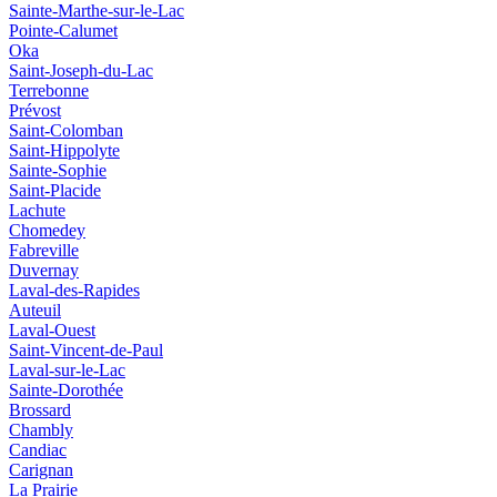
Sainte-Marthe-sur-le-Lac
Pointe-Calumet
Oka
Saint-Joseph-du-Lac
Terrebonne
Prévost
Saint-Colomban
Saint‑Hippolyte
Sainte‑Sophie
Saint‑Placide
Lachute
Chomedey
Fabreville
Duvernay
Laval‑des‑Rapides
Auteuil
Laval-Ouest
Saint-Vincent-de-Paul
Laval-sur-le-Lac
Sainte-Dorothée
Brossard
Chambly
Candiac
Carignan
La Prairie