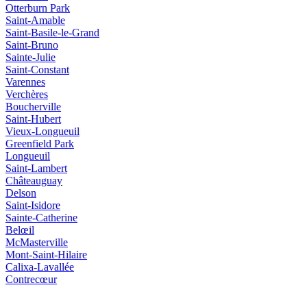
Otterburn Park
Saint-Amable
Saint-Basile-le-Grand
Saint-Bruno
Sainte-Julie
Saint-Constant
Varennes
Verchères
Boucherville
Saint-Hubert
Vieux‑Longueuil
Greenfield Park
Longueuil
Saint‑Lambert
Châteauguay
Delson
Saint‑Isidore
Sainte‑Catherine
Belœil
McMasterville
Mont‑Saint‑Hilaire
Calixa‑Lavallée
Contrecœur