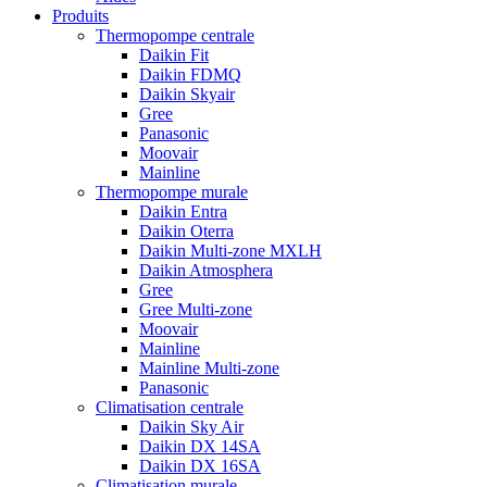
Produits
Thermopompe centrale
Daikin Fit
Daikin FDMQ
Daikin Skyair
Gree
Panasonic
Moovair
Mainline
Thermopompe murale
Daikin Entra
Daikin Oterra
Daikin Multi-zone MXLH
Daikin Atmosphera
Gree
Gree Multi-zone
Moovair
Mainline
Mainline Multi-zone
Panasonic
Climatisation centrale
Daikin Sky Air
Daikin DX 14SA
Daikin DX 16SA
Climatisation murale