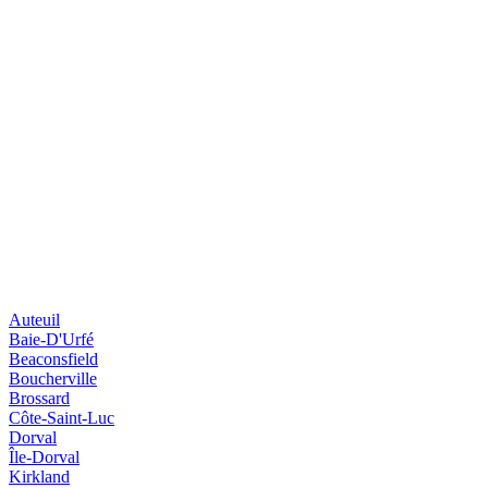
Auteuil
Baie-D'Urfé
Beaconsfield
Boucherville
Brossard
Côte-Saint-Luc
Dorval
Île-Dorval
Kirkland