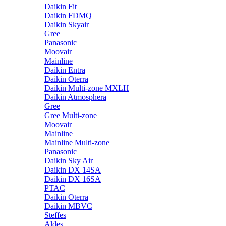
Daikin Fit
Daikin FDMQ
Daikin Skyair
Gree
Panasonic
Moovair
Mainline
Daikin Entra
Daikin Oterra
Daikin Multi-zone MXLH
Daikin Atmosphera
Gree
Gree Multi-zone
Moovair
Mainline
Mainline Multi-zone
Panasonic
Daikin Sky Air
Daikin DX 14SA
Daikin DX 16SA
PTAC
Daikin Oterra
Daikin MBVC
Steffes
Aldes