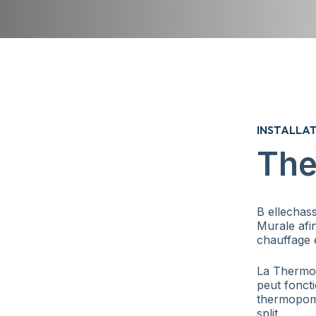
INSTALLA
The
B ellechas
Murale afin
chauffage e
La Thermo
peut fonct
thermopomp
split.