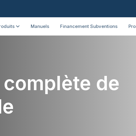
roduits
Manuels
Financement Subventions
Pro
n complète de
de