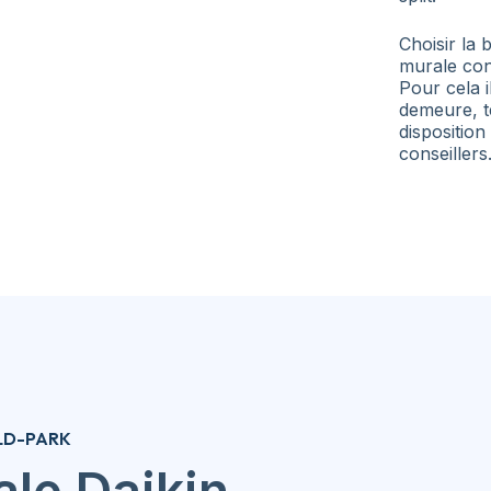
Choisir la
murale con
Pour cela i
demeure, te
disposition
conseillers
LD-PARK