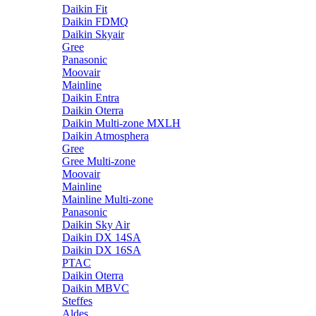
Daikin Fit
Daikin FDMQ
Daikin Skyair
Gree
Panasonic
Moovair
Mainline
Daikin Entra
Daikin Oterra
Daikin Multi-zone MXLH
Daikin Atmosphera
Gree
Gree Multi-zone
Moovair
Mainline
Mainline Multi-zone
Panasonic
Daikin Sky Air
Daikin DX 14SA
Daikin DX 16SA
PTAC
Daikin Oterra
Daikin MBVC
Steffes
Aldes