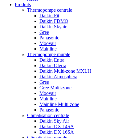
Produits
Thermopompe centrale
Daikin Fit
Daikin FDMQ
Daikin Skyair
Gree
Panasonic
Moovair
Mainline
Thermopompe murale
Daikin Entra
Daikin Oterra
Daikin Multi-zone MXLH
Daikin Atmosphera
Gree
Gree Multi-zone
Moovair
Mainline
Mainline Multi-zone
Panasonic
Climatisation centrale
Daikin Sky Air
Daikin DX 14SA
Daikin DX 16SA
Climatisation murale