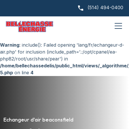
(514) 494-0400
Warning
: include(lang/fr/echangeur-d-air.php): Failed to
open stream: No such file or directory in
/home/bellechassedelis/public_html/views/_algorithme
5.php
on line
4
Warning
: include(): Failed opening 'lang/fr/echangeur-d-
air.php' for inclusion (include_path='.:/opt/cpanel/ea-
php82/root/usr/share/pear') in
/home/bellechassedelis/public_html/views/_algorithme
5.php
on line
4
Echangeur d'air beaconsfield