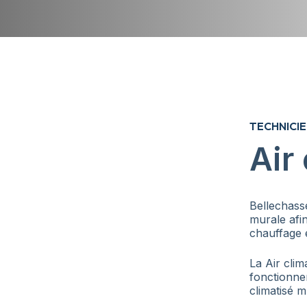
TECHNICIE
Air
Bellechasse
murale afin
chauffage e
La Air cli
fonctionne
climatisé m