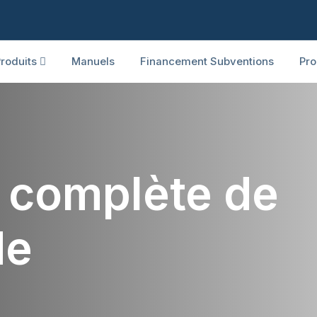
roduits
Manuels
Financement Subventions
Pro
n complète de
de