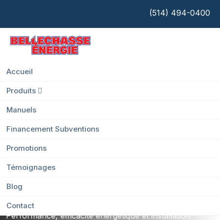
(514) 494-0400
Accueil
Air Climatisé Centrale
Votre solution
Produits
Manuels
complète de
Financement Subventions
chauffage et de
Promotions
Témoignages
climatisation
Blog
Contact
Performance, efficacité énergétique et installation