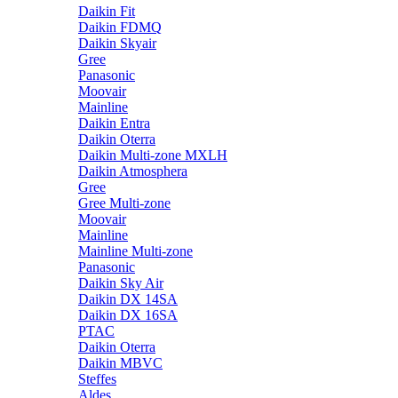
Daikin Fit
Daikin FDMQ
Daikin Skyair
Gree
Panasonic
Moovair
Mainline
Daikin Entra
Daikin Oterra
Daikin Multi-zone MXLH
Daikin Atmosphera
Gree
Gree Multi-zone
Moovair
Mainline
Mainline Multi-zone
Panasonic
Daikin Sky Air
Daikin DX 14SA
Daikin DX 16SA
PTAC
Daikin Oterra
Daikin MBVC
Steffes
Aldes