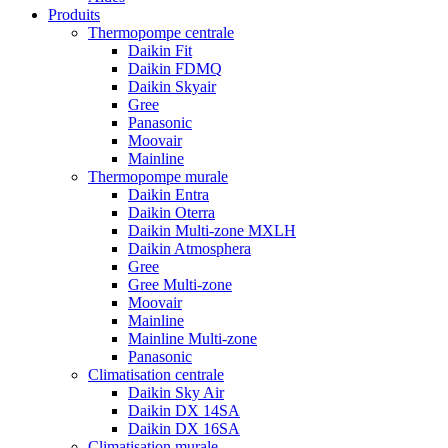
Produits
Thermopompe centrale
Daikin Fit
Daikin FDMQ
Daikin Skyair
Gree
Panasonic
Moovair
Mainline
Thermopompe murale
Daikin Entra
Daikin Oterra
Daikin Multi-zone MXLH
Daikin Atmosphera
Gree
Gree Multi-zone
Moovair
Mainline
Mainline Multi-zone
Panasonic
Climatisation centrale
Daikin Sky Air
Daikin DX 14SA
Daikin DX 16SA
Climatisation murale