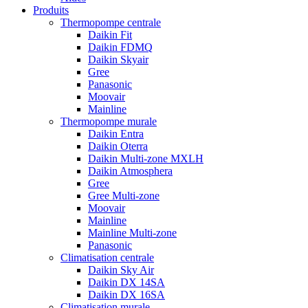
Produits
Thermopompe centrale
Daikin Fit
Daikin FDMQ
Daikin Skyair
Gree
Panasonic
Moovair
Mainline
Thermopompe murale
Daikin Entra
Daikin Oterra
Daikin Multi-zone MXLH
Daikin Atmosphera
Gree
Gree Multi-zone
Moovair
Mainline
Mainline Multi-zone
Panasonic
Climatisation centrale
Daikin Sky Air
Daikin DX 14SA
Daikin DX 16SA
Climatisation murale