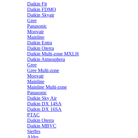
Daikin Fit
Daikin FDMQ
Daikin Skyair
Gree
Panasonic
Moovair
Mainline
Daikin Entra
Daikin Oterra
Daikin Multi-zone MXLH
Daikin Atmosphera
Gree
Gree Multi-zone
Moovair
Mainline
Mainline Multi-zone
Panasonic
Daikin Sky Air
Daikin DX 14SA
Daikin DX 16SA
PTAC
Daikin Oterra
Daikin MBVC
Steffes
Aldes