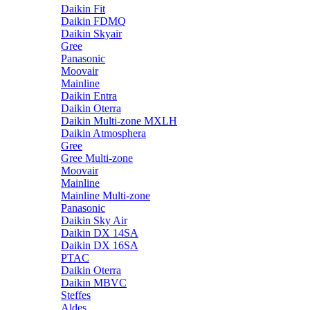
Daikin Fit
Daikin FDMQ
Daikin Skyair
Gree
Panasonic
Moovair
Mainline
Daikin Entra
Daikin Oterra
Daikin Multi-zone MXLH
Daikin Atmosphera
Gree
Gree Multi-zone
Moovair
Mainline
Mainline Multi-zone
Panasonic
Daikin Sky Air
Daikin DX 14SA
Daikin DX 16SA
PTAC
Daikin Oterra
Daikin MBVC
Steffes
Aldes