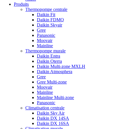
Produits
Thermopompe centrale
Daikin Fit
Daikin FDMQ
Daikin Skyair
Gree
Panasonic
Moovair
Mainline
Thermopompe murale
Daikin Entra
Daikin Oterra
Daikin Multi-zone MXLH
Daikin Atmosphera
Gree
Gree Multi-zone
Moovair
Mainline
Mainline Multi-zone
Panasonic
Climatisation centrale
Daikin Sky Air
Daikin DX 14SA
Daikin DX 16SA
Climatisation murale