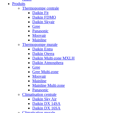
Produits
Thermopompe centrale
Daikin Fit
Daikin FDMQ
Daikin Skyair
Gree
Panasonic
Moovair
Mainline
Thermopompe murale
Daikin Entra
Daikin Oterra
Daikin Multi-zone MXLH
Daikin Atmosphera
Gree
Gree Multi-zone
Moovair
Mainline
Mainline Multi-zone
Panasonic
Climatisation centrale
Daikin Sky Air
Daikin DX 14SA
Daikin DX 16SA
Climatisation murale