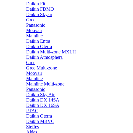
Daikin Fit
Daikin FDMQ
Daikin Skyair
Gree
Panasonic
Moovair
Mainline
Daikin Entra
Daikin Oterra
Daikin Multi-zone MXLH
Daikin Atmosphera
Gree
Gree Multi-zone
Moovair
Mainline
Mainline Multi-zone
Panasonic
Daikin Sky Air
Daikin DX 14SA
Daikin DX 16SA
PTAC
Daikin Oterra
Daikin MBVC
Steffes
Aldes