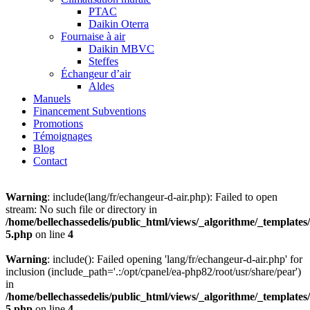
PTAC
Daikin Oterra
Fournaise à air
Daikin MBVC
Steffes
Échangeur d’air
Aldes
Manuels
Financement Subventions
Promotions
Témoignages
Blog
Contact
Warning
: include(lang/fr/echangeur-d-air.php): Failed to open
stream: No such file or directory in
/home/bellechassedelis/public_html/views/_algorithme/_templates/
5.php
on line
4
Warning
: include(): Failed opening 'lang/fr/echangeur-d-air.php' for
inclusion (include_path='.:/opt/cpanel/ea-php82/root/usr/share/pear')
in
/home/bellechassedelis/public_html/views/_algorithme/_templates/
5.php
on line
4