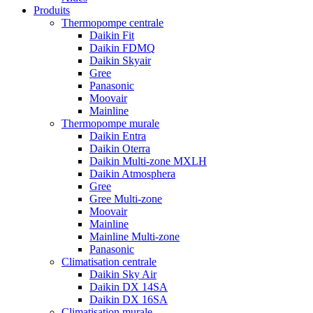
Produits
Thermopompe centrale
Daikin Fit
Daikin FDMQ
Daikin Skyair
Gree
Panasonic
Moovair
Mainline
Thermopompe murale
Daikin Entra
Daikin Oterra
Daikin Multi-zone MXLH
Daikin Atmosphera
Gree
Gree Multi-zone
Moovair
Mainline
Mainline Multi-zone
Panasonic
Climatisation centrale
Daikin Sky Air
Daikin DX 14SA
Daikin DX 16SA
Climatisation murale