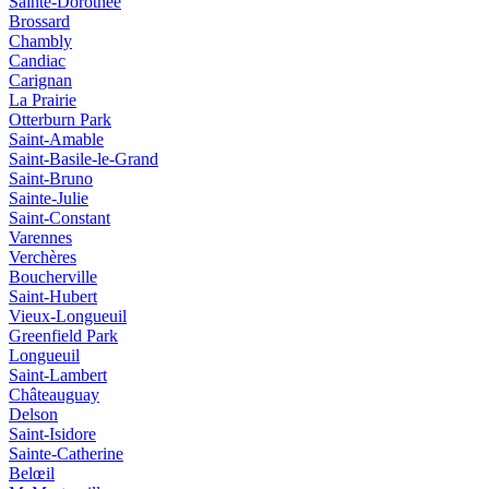
Sainte-Dorothée
Brossard
Chambly
Candiac
Carignan
La Prairie
Otterburn Park
Saint-Amable
Saint-Basile-le-Grand
Saint-Bruno
Sainte-Julie
Saint-Constant
Varennes
Verchères
Boucherville
Saint-Hubert
Vieux‑Longueuil
Greenfield Park
Longueuil
Saint‑Lambert
Châteauguay
Delson
Saint‑Isidore
Sainte‑Catherine
Belœil