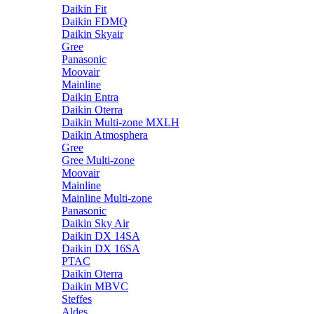
Daikin Fit
Daikin FDMQ
Daikin Skyair
Gree
Panasonic
Moovair
Mainline
Daikin Entra
Daikin Oterra
Daikin Multi-zone MXLH
Daikin Atmosphera
Gree
Gree Multi-zone
Moovair
Mainline
Mainline Multi-zone
Panasonic
Daikin Sky Air
Daikin DX 14SA
Daikin DX 16SA
PTAC
Daikin Oterra
Daikin MBVC
Steffes
Aldes