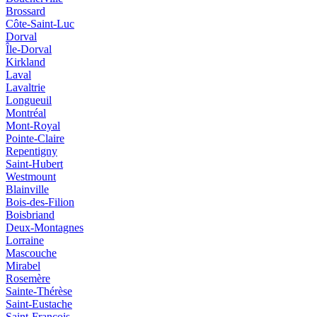
Brossard
Côte-Saint-Luc
Dorval
Île-Dorval
Kirkland
Laval
Lavaltrie
Longueuil
Montréal
Mont-Royal
Pointe-Claire
Repentigny
Saint-Hubert
Westmount
Blainville
Bois-des-Filion
Boisbriand
Deux-Montagnes
Lorraine
Mascouche
Mirabel
Rosemère
Sainte-Thérèse
Saint-Eustache
Saint-François