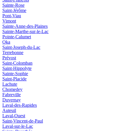
Sainte-Rose
Saint-Jérôme
Pont-Viau
Vimont
Sainte-Anne-des-Plaines
Sainte-Marthe-sur-le-Lac
Pointe-Calumet
Oka
Saint-Joseph-du-Lac
Terrebonne
Prévost
Saint-Colomban
Saint‑Hippolyte
Sainte‑Sophie
Saint‑Placide
Lachute
Chomedey
Fabreville
Duvernay
Laval‑des‑Rapides
Auteuil
Laval-Ouest
Saint-Vincent-de-Paul
Laval-sur-le-Lac