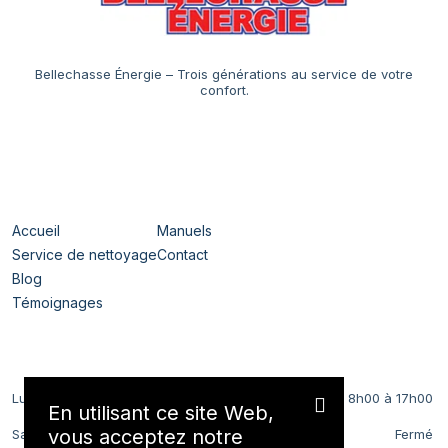
Bellechasse Énergie – Trois générations au service de votre
confort.
Navigation
Accueil
Manuels
Service de nettoyage
Contact
Blog
Témoignages
Horaires
Lundi au Vendredi
8h00 à 17h00
En utilisant ce site Web,
vous acceptez notre
Samedi et Dimanche
Fermé