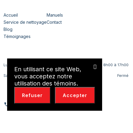
Navigation
Accueil
Manuels
Service de nettoyage
Contact
Blog
Témoignages
Horaires
Lundi au Vendredi
8h00 à 17h00
En utilisant ce site Web,
vous acceptez notre
Samedi et Dimanche
Fermé
utilisation des témoins.
Nous Contacter
Refuser
Accepter
514-494-0400
Politique de
2026
© Bellechasse Énergie | Tous Droits Réservés |
confidentialité
| Conception Web Delisoft