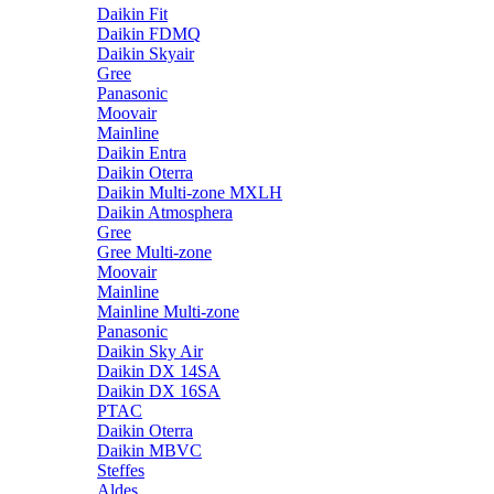
Daikin Fit
Daikin FDMQ
Daikin Skyair
Gree
Panasonic
Moovair
Mainline
Daikin Entra
Daikin Oterra
Daikin Multi-zone MXLH
Daikin Atmosphera
Gree
Gree Multi-zone
Moovair
Mainline
Mainline Multi-zone
Panasonic
Daikin Sky Air
Daikin DX 14SA
Daikin DX 16SA
PTAC
Daikin Oterra
Daikin MBVC
Steffes
Aldes