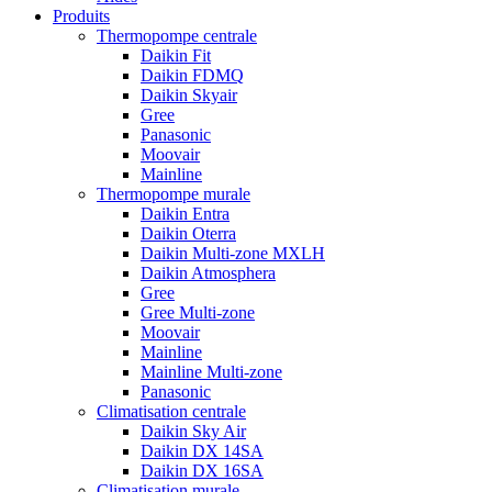
Produits
Thermopompe centrale
Daikin Fit
Daikin FDMQ
Daikin Skyair
Gree
Panasonic
Moovair
Mainline
Thermopompe murale
Daikin Entra
Daikin Oterra
Daikin Multi-zone MXLH
Daikin Atmosphera
Gree
Gree Multi-zone
Moovair
Mainline
Mainline Multi-zone
Panasonic
Climatisation centrale
Daikin Sky Air
Daikin DX 14SA
Daikin DX 16SA
Climatisation murale