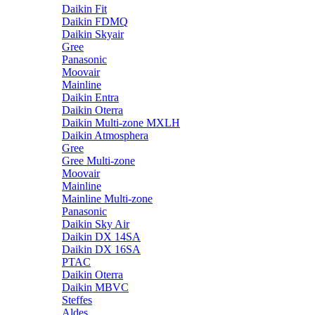
Daikin Fit
Daikin FDMQ
Daikin Skyair
Gree
Panasonic
Moovair
Mainline
Daikin Entra
Daikin Oterra
Daikin Multi-zone MXLH
Daikin Atmosphera
Gree
Gree Multi-zone
Moovair
Mainline
Mainline Multi-zone
Panasonic
Daikin Sky Air
Daikin DX 14SA
Daikin DX 16SA
PTAC
Daikin Oterra
Daikin MBVC
Steffes
Aldes