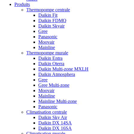
Produits
Thermopompe centrale
Daikin Fit
Daikin FDMQ
Daikin Skyair
Gree
Panasonic
Moovair
Mainline
Thermopompe murale
Daikin Entra
Daikin Oterra
Daikin Multi-zone MXLH
Daikin Atmosphera
Gree
Gree Multi-zone
Moovair
Mainline
Mainline Multi-zone
Panasonic
Climatisation centrale
Daikin Sky Air
Daikin DX 14SA
Daikin DX 16SA
Climatisation murale