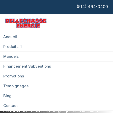
(514) 494-0400
Accueil
Thermopompe Murale duvernay
Votre solution
Produits
Manuels
complète de
Financement Subventions
chauffage et de
Promotions
Témoignages
climatisation
Blog
Contact
Performance, efficacité énergétique et installation