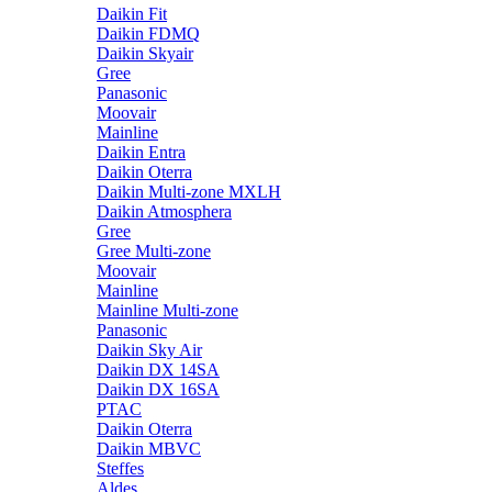
Daikin Fit
Daikin FDMQ
Daikin Skyair
Gree
Panasonic
Moovair
Mainline
Daikin Entra
Daikin Oterra
Daikin Multi-zone MXLH
Daikin Atmosphera
Gree
Gree Multi-zone
Moovair
Mainline
Mainline Multi-zone
Panasonic
Daikin Sky Air
Daikin DX 14SA
Daikin DX 16SA
PTAC
Daikin Oterra
Daikin MBVC
Steffes
Aldes