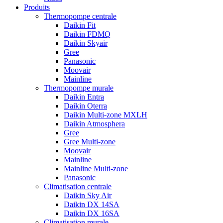
Produits
Thermopompe centrale
Daikin Fit
Daikin FDMQ
Daikin Skyair
Gree
Panasonic
Moovair
Mainline
Thermopompe murale
Daikin Entra
Daikin Oterra
Daikin Multi-zone MXLH
Daikin Atmosphera
Gree
Gree Multi-zone
Moovair
Mainline
Mainline Multi-zone
Panasonic
Climatisation centrale
Daikin Sky Air
Daikin DX 14SA
Daikin DX 16SA
Climatisation murale