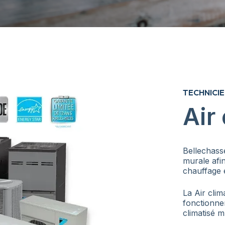
TECHNICIE
Air
Bellechasse
murale afin
chauffage e
La Air cli
fonctionne
climatisé m