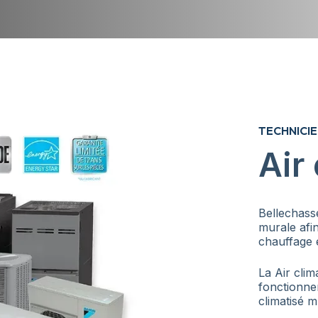
TECHNICIE
Air
Bellechasse
murale afin
chauffage e
La Air cli
fonctionne
climatisé m