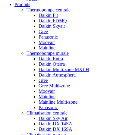
Produits
Thermopompe centrale
Daikin Fit
Daikin FDMQ
Daikin Skyair
Gree
Panasonic
Moovair
Mainline
Thermopompe murale
Daikin Entra
Daikin Oterra
Daikin Multi-zone MXLH
Daikin Atmosphera
Gree
Gree Multi-zone
Moovair
Mainline
Mainline Multi-zone
Panasonic
Climatisation centrale
Daikin Sky Air
Daikin DX 14SA
Daikin DX 16SA
Climatisation murale