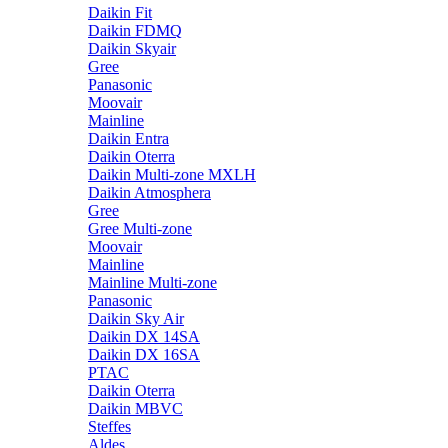
Daikin Fit
Daikin FDMQ
Daikin Skyair
Gree
Panasonic
Moovair
Mainline
Daikin Entra
Daikin Oterra
Daikin Multi-zone MXLH
Daikin Atmosphera
Gree
Gree Multi-zone
Moovair
Mainline
Mainline Multi-zone
Panasonic
Daikin Sky Air
Daikin DX 14SA
Daikin DX 16SA
PTAC
Daikin Oterra
Daikin MBVC
Steffes
Aldes