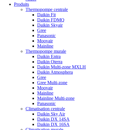
Produits
Thermopompe centrale
Daikin Fit
Daikin FDMQ
Daikin Skyair
Gree
Panasonic
Moovair
Mainline
Thermopompe murale
Daikin Entra
Daikin Oterra
Daikin Multi-zone MXLH
Daikin Atmosphera
Gree
Gree Multi-zone
Moovair
Mainline
Mainline Multi-zone
Panasonic
Climatisation centrale
Daikin Sky Air
Daikin DX 14SA
Daikin DX 16SA
Climatisation murale