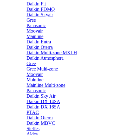
Daikin Fit
Daikin FDMQ
Daikin Skyair
Gree
Panasonic
Moovair
Mainline
Daikin Entra
Daikin Oterra
Daikin Multi-zone MXLH
Daikin Atmosphera
Gree
Gree Multi-zone
Moovair
Mainline
Mainline Multi-zone
Panasonic
Daikin Sky Air
Daikin DX 14SA
Daikin DX 16SA
PTAC
Daikin Oterra
Daikin MBVC
Steffes
Aldes